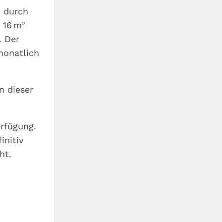
t durch
 16 m²
. Der
monatlich
n dieser
rfügung.
initiv
ht.