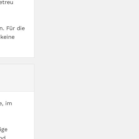
etreu
. Für die
 keine
e, im
ige
und