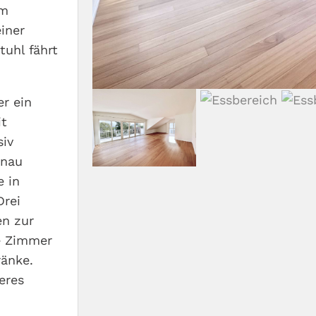
em
einer
tuhl fährt
r ein
it
siv
enau
e in
Drei
en zur
le Zimmer
änke.
eres