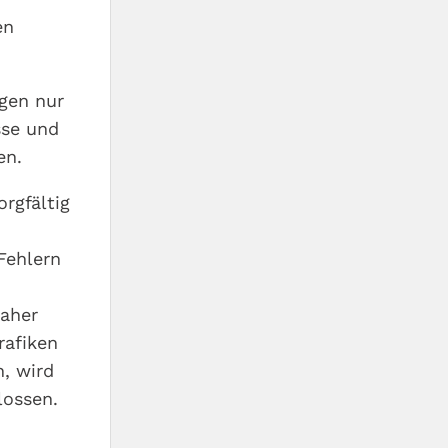
en
agen nur
sse und
en.
rgfältig
Fehlern
daher
rafiken
, wird
lossen.