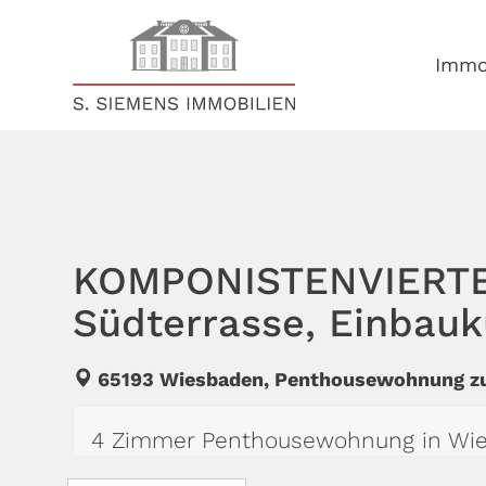
S
k
i
Immo
p
t
o
c
o
n
t
e
n
KOMPONISTENVIERTEL
t
Südterrasse, Einbauk
65193 Wiesbaden, Penthousewohnung zu
4 Zimmer Penthousewohnung in Wiesba