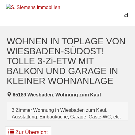
S
k
i
p
t
o
c
WOHNEN IN TOPLAGE VON
o
WIESBADEN-SÜDOST!
n
t
TOLLE 3-Zi-ETW MIT
e
BALKON UND GARAGE IN
n
t
KLEINER WOHNANLAGE
65189 Wiesbaden, Wohnung zum Kauf
3 Zimmer Wohnung in Wiesbaden zum Kauf.
Ausstattung: Einbauküche, Garage, Gäste-WC, etc.
Zur Übersicht