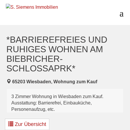
S
k
i
p
t
o
c
*BARRIEREFREIES UND
o
RUHIGES WOHNEN AM
n
t
BIEBRICHER-
e
SCHLOSSAPRK*
n
t
65203 Wiesbaden, Wohnung zum Kauf
3 Zimmer Wohnung in Wiesbaden zum Kauf.
Ausstattung: Barrierefrei, Einbauküche,
Personenaufzug, etc.
Zur Übersicht