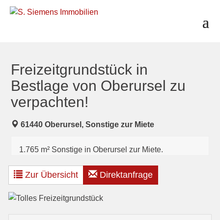
S
k
i
p
t
o
c
Freizeitgrundstück in
o
Bestlage von Oberursel zu
n
t
verpachten!
e
n
t
61440 Oberursel, Sonstige zur Miete
1.765 m² Sonstige in Oberursel zur Miete.
Zur Übersicht
Direktanfrage