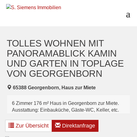
S
k
i
p
t
o
c
TOLLES WOHNEN MIT
o
PANORAMABLICK KAMIN
n
t
UND GARTEN IN TOPLAGE
e
n
VON GEORGENBORN
t
65388 Georgenborn, Haus zur Miete
6 Zimmer 176 m² Haus in Georgenborn zur Miete.
Ausstattung: Einbauküche, Gäste-WC, Keller, etc.
Zur Übersicht
Direktanfrage