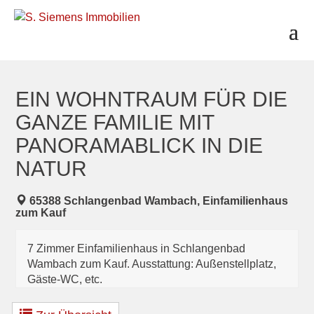
S
k
i
p
t
o
c
EIN WOHNTRAUM FÜR DIE
o
GANZE FAMILIE MIT
n
t
PANORAMABLICK IN DIE
e
n
NATUR
t
65388 Schlangenbad Wambach, Einfamilienhaus
zum Kauf
7 Zimmer Einfamilienhaus in Schlangenbad
Wambach zum Kauf. Ausstattung: Außenstellplatz,
Gäste-WC, etc.