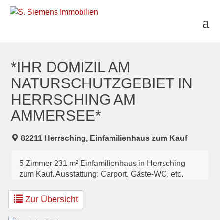
S
k
i
p
t
o
c
*IHR DOMIZIL AM
o
NATURSCHUTZGEBIET IN
n
t
HERRSCHING AM
e
AMMERSEE*
n
t
82211 Herrsching, Einfamilienhaus zum Kauf
5 Zimmer 231 m² Einfamilienhaus in Herrsching
zum Kauf. Ausstattung: Carport, Gäste-WC, etc.
Zur Übersicht