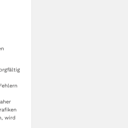
en
rgfältig
Fehlern
daher
rafiken
, wird