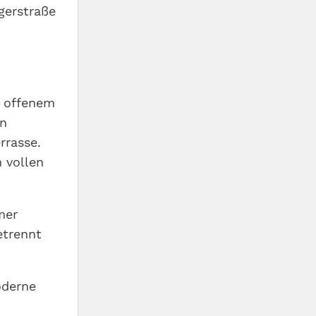
egerstraße
t offenem
en
rrasse.
 vollen
mer
etrennt
oderne