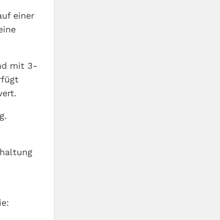
uf einer
eine
d mit 3-
rfügt
ert.
g.
nhaltung
ie: