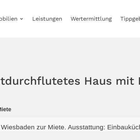
bilien
Leistungen
Wertermittlung
Tippge
htdurchflutetes Haus mit
iete
Wiesbaden zur Miete. Ausstattung: Einbauküch