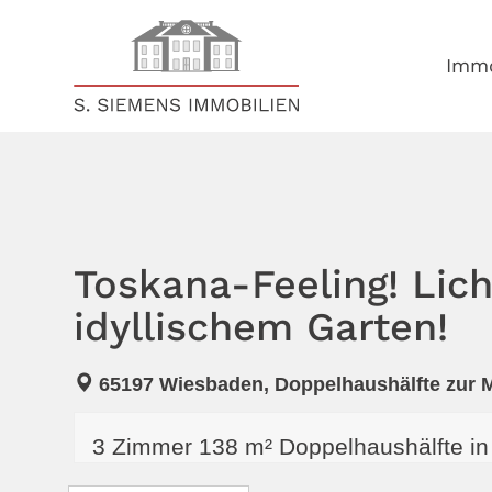
S
k
i
Immo
p
t
o
c
o
n
t
e
n
Toskana-Feeling! Lic
t
idyllischem Garten!
65197 Wiesbaden, Doppelhaushälfte zur M
3 Zimmer 138 m² Doppelhaushälfte in 