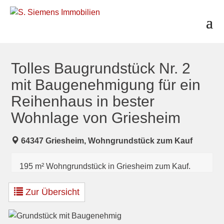
S
k
i
p
t
o
c
Tolles Baugrundstück Nr. 2
o
mit Baugenehmigung für ein
n
t
Reihenhaus in bester
e
Wohnlage von Griesheim
n
t
64347 Griesheim, Wohngrundstück zum Kauf
195 m² Wohngrundstück in Griesheim zum Kauf.
Zur Übersicht